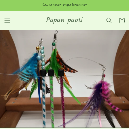
Ohita ja
Seuraavat tapahtumat:
siirry
sisältöön
Pupun puoti
Ostoskor