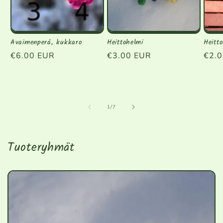
Avaimenperä, kukkaro
Heittohelmi
Heitt
Normaalihinta
€6.00 EUR
Normaalihinta
€3.00 EUR
Norm
€2.
/
1
/
7
Tuoteryhmät