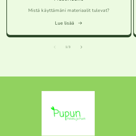
Mistä käyttämäni materiaalit tulevat?
Lue lisää
/
1
/
3