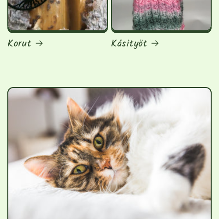
Korut
Käsityöt